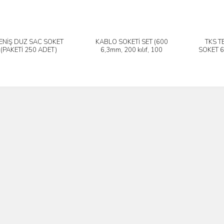
ENİŞ DÜZ SAC SOKET
KABLO SOKETİ SET (600
TKS T
İncele
İncele
(PAKETİ 250 ADET)
6,3mm, 200 kılıf, 100
SOKET 6
4,8mm küçük)
DİŞ