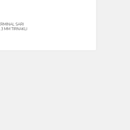
ERMİNAL SARI
İncele
.3 MM TIRNAKLI
İ (300 AD.)