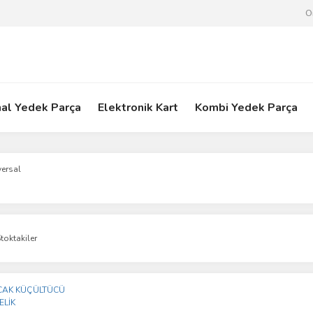
O
nal Yedek Parça
Elektronik Kart
Kombi Yedek Parça
versal
toktakiler