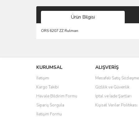
Ürün Bilgisi
ORS 6207 ZZ Rulman
Bu ürünün fiyat bilgisi, resim, ürün açıklamalarında 
Görüş ve önerileriniz için teşekkür ederiz.
KURUMSAL
ALIŞVERİŞ
Ürün resmi kalitesiz, bozuk veya görüntülenemiyo
Ürün açıklamasında eksik bilgiler bulunuyor.
İletişim
Mesafeli Satış Sözleşme
Ürün bilgilerinde hatalar bulunuyor.
Kargo Takibi
Gizlilik ve Güvenlik
Ürün fiyatı diğer sitelerden daha pahalı.
Havale Bildirim Formu
İptal ve İade Şartları
Bu ürüne benzer farklı alternatifler olmalı.
Sipariş Sorgula
Kişisel Veriler Politikası
İletişim Formu