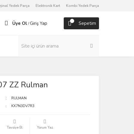
rjinal Yedek Parça
Elektronik Kart
Kombi Yedek Parça
Üye Ol
Giriş Yap
Sepetim
/
7 ZZ Rulman
RULMAN
KX7N3DV7R3
Tavsiye Et
Yorum Yaz