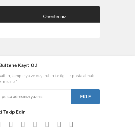
Önerileriniz
ımıza iletebilirsiniz.
Bültene Kayıt Ol!
satları, kampanya ve duyuruları ile ilgili e-posta almak
er misiniz?
EKLE
zi Takip Edin