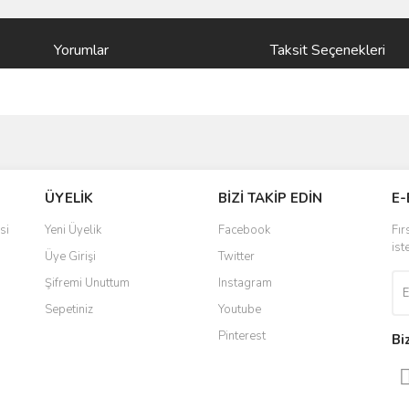
Yorumlar
Taksit Seçenekleri
ve diğer konularda yetersiz gördüğünüz noktaları öneri formunu kullanarak taraf
Bu ürüne ilk yorumu siz yapın!
ÜYELİK
BİZİ TAKİP EDİN
E-
r.
Yorum Yaz
si
Yeni Üyelik
Facebook
Fır
ist
Üye Girişi
Twitter
Şifremi Unuttum
Instagram
Sepetiniz
Youtube
Pinterest
Bi