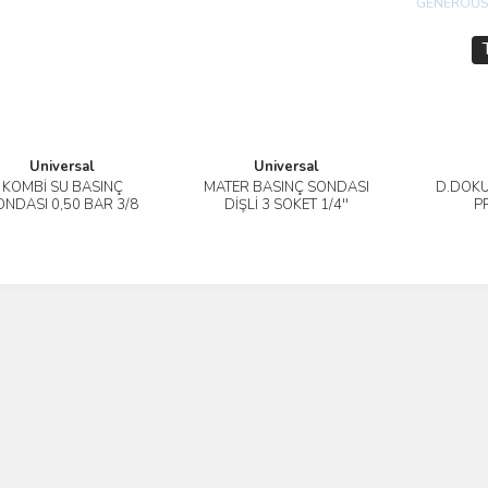
Universal
Universal
KOMBİ SU BASINÇ
MATER BASINÇ SONDASI
D.DÖKÜ
İncele
İncele
ONDASI 0,50 BAR 3/8
DİŞLİ 3 SOKET 1/4''
P
DİŞLİ
XP600
TRA
G