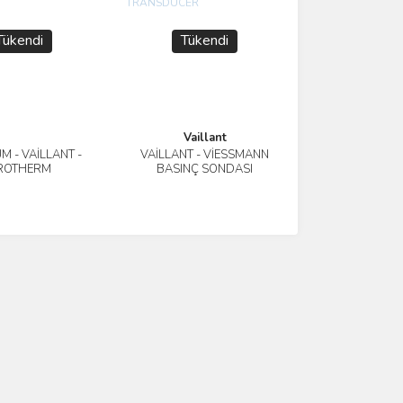
Tükendi
Tükendi
Vaillant
M - VAİLLANT -
VAİLLANT - VİESSMANN
İncele
İncele
ROTHERM
BASINÇ SONDASI
NSDUCER -
TRANSDUCER
ENEROUS