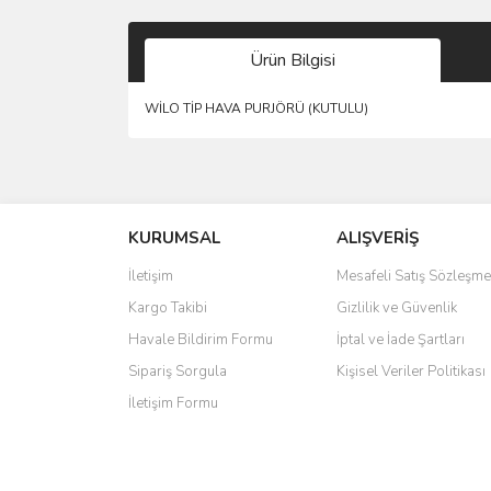
Ürün Bilgisi
WİLO TİP HAVA PURJÖRÜ (KUTULU)
Bu ürünün fiyat bilgisi, resim, ürün açıklamalarında 
Görüş ve önerileriniz için teşekkür ederiz.
KURUMSAL
ALIŞVERİŞ
Ürün resmi kalitesiz, bozuk veya görüntülenemiyo
Ürün açıklamasında eksik bilgiler bulunuyor.
İletişim
Mesafeli Satış Sözleşme
Ürün bilgilerinde hatalar bulunuyor.
Kargo Takibi
Gizlilik ve Güvenlik
Ürün fiyatı diğer sitelerden daha pahalı.
Havale Bildirim Formu
İptal ve İade Şartları
Bu ürüne benzer farklı alternatifler olmalı.
Sipariş Sorgula
Kişisel Veriler Politikası
İletişim Formu