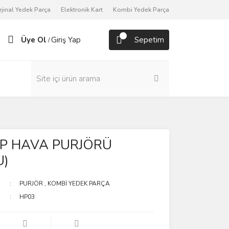
rjinal Yedek Parça
Elektronik Kart
Kombi Yedek Parça
Üye Ol
Giriş Yap
Sepetim
/
İP HAVA PURJÖRÜ
U)
PURJÖR
,
KOMBİ YEDEK PARÇA
HP03