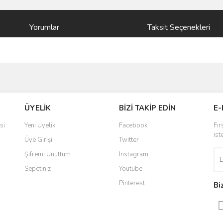
Yorumlar
Taksit Seçenekleri
ve diğer konularda yetersiz gördüğünüz noktaları öneri formunu kullanarak taraf
Bu ürüne ilk yorumu siz yapın!
ÜYELİK
BİZİ TAKİP EDİN
E-
r.
Yorum Yaz
si
Yeni Üyelik
Facebook
Fır
ist
Üye Girişi
Twitter
Şifremi Unuttum
Instagram
Sepetiniz
Youtube
Pinterest
Bi