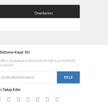
Önerileriniz
ımıza iletebilirsiniz.
Bültene Kayıt Ol!
satları, kampanya ve duyuruları ile ilgili e-posta almak
er misiniz?
EKLE
zi Takip Edin