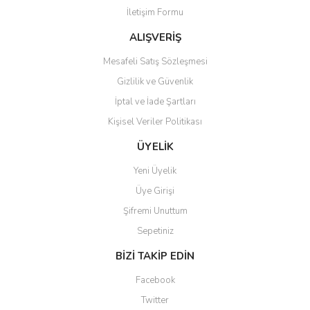
İletişim Formu
Ürün fiyatı diğer sitelerden daha pahalı.
Bu ürüne benzer farklı alternatifler olmalı.
ALIŞVERİŞ
Mesafeli Satış Sözleşmesi
Gizlilik ve Güvenlik
İptal ve İade Şartları
Kişisel Veriler Politikası
Gönder
ÜYELİK
Yeni Üyelik
Üye Girişi
Şifremi Unuttum
Sepetiniz
BİZİ TAKİP EDİN
Facebook
Twitter