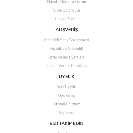
Havale Bildirim Formu
Ürün açıklamasında eksik bilgiler bulunuyor.
Sipariş Sorgula
Ürün bilgilerinde hatalar bulunuyor.
İletişim Formu
Ürün fiyatı diğer sitelerden daha pahalı.
Bu ürüne benzer farklı alternatifler olmalı.
ALIŞVERİŞ
Mesafeli Satış Sözleşmesi
Gizlilik ve Güvenlik
İptal ve İade Şartları
Kişisel Veriler Politikası
Gönder
ÜYELİK
Yeni Üyelik
Üye Girişi
Şifremi Unuttum
Sepetiniz
BİZİ TAKİP EDİN