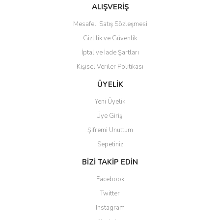
Bu ürüne benzer farklı alternatifler olmalı.
ALIŞVERİŞ
Mesafeli Satış Sözleşmesi
Gizlilik ve Güvenlik
İptal ve İade Şartları
Kişisel Veriler Politikası
Gönder
ÜYELİK
Yeni Üyelik
Üye Girişi
Şifremi Unuttum
Sepetiniz
BİZİ TAKİP EDİN
Facebook
Twitter
Instagram