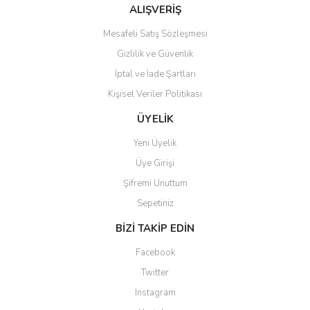
Bu ürüne benzer farklı alternatifler olmalı.
ALIŞVERİŞ
Mesafeli Satış Sözleşmesi
Gizlilik ve Güvenlik
İptal ve İade Şartları
Kişisel Veriler Politikası
Gönder
ÜYELİK
Yeni Üyelik
Üye Girişi
Şifremi Unuttum
Sepetiniz
BİZİ TAKİP EDİN
Facebook
Twitter
Instagram