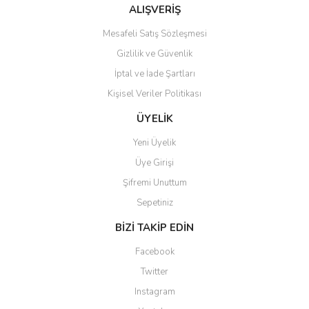
Bu ürüne benzer farklı alternatifler olmalı.
ALIŞVERİŞ
Mesafeli Satış Sözleşmesi
Gizlilik ve Güvenlik
İptal ve İade Şartları
Kişisel Veriler Politikası
Gönder
ÜYELİK
Yeni Üyelik
Üye Girişi
Şifremi Unuttum
Sepetiniz
BİZİ TAKİP EDİN
Facebook
Twitter
Instagram