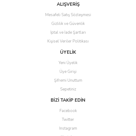
Bu ürüne benzer farklı alternatifler olmalı.
ALIŞVERİŞ
Mesafeli Satış Sözleşmesi
Gizlilik ve Güvenlik
İptal ve İade Şartları
Kişisel Veriler Politikası
Gönder
ÜYELİK
Yeni Üyelik
Üye Girişi
Şifremi Unuttum
Sepetiniz
BİZİ TAKİP EDİN
Facebook
Twitter
Instagram