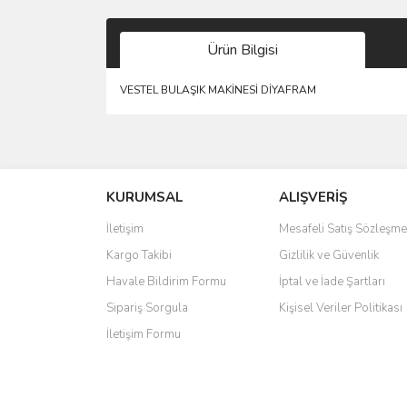
Ürün Bilgisi
VESTEL BULAŞIK MAKİNESİ DİYAFRAM
Bu ürünün fiyat bilgisi, resim, ürün açıklamalarında 
Görüş ve önerileriniz için teşekkür ederiz.
KURUMSAL
ALIŞVERİŞ
Ürün resmi kalitesiz, bozuk veya görüntülenemiyo
Ürün açıklamasında eksik bilgiler bulunuyor.
İletişim
Mesafeli Satış Sözleşme
Ürün bilgilerinde hatalar bulunuyor.
Kargo Takibi
Gizlilik ve Güvenlik
Ürün fiyatı diğer sitelerden daha pahalı.
Havale Bildirim Formu
İptal ve İade Şartları
Bu ürüne benzer farklı alternatifler olmalı.
Sipariş Sorgula
Kişisel Veriler Politikası
İletişim Formu