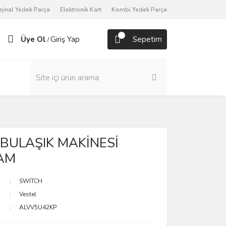
rjinal Yedek Parça
Elektronik Kart
Kombi Yedek Parça
Üye Ol
Giriş Yap
Sepetim
/
 BULAŞIK MAKİNESİ
AM
SWİTCH
Vestel
ALVV5U42KP