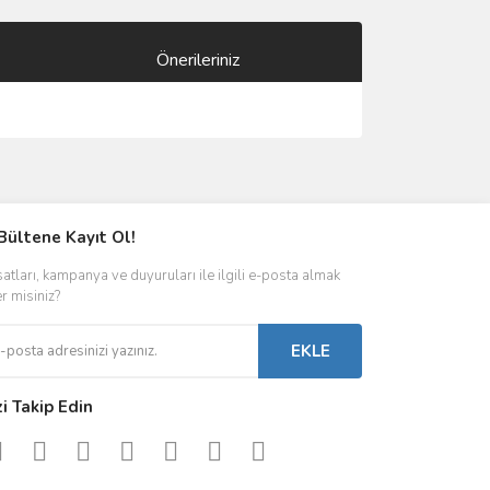
Önerileriniz
ımıza iletebilirsiniz.
Bültene Kayıt Ol!
satları, kampanya ve duyuruları ile ilgili e-posta almak
er misiniz?
EKLE
zi Takip Edin