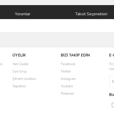
Yorumlar
Taksit Seçenekleri
ve diğer konularda yetersiz gördüğünüz noktaları öneri formunu kullanarak taraf
Bu ürüne ilk yorumu siz yapın!
ÜYELİK
BİZİ TAKİP EDİN
E-
r.
Yorum Yaz
si
Yeni Üyelik
Facebook
Fır
ist
Üye Girişi
Twitter
Şifremi Unuttum
Instagram
Sepetiniz
Youtube
Pinterest
Bi