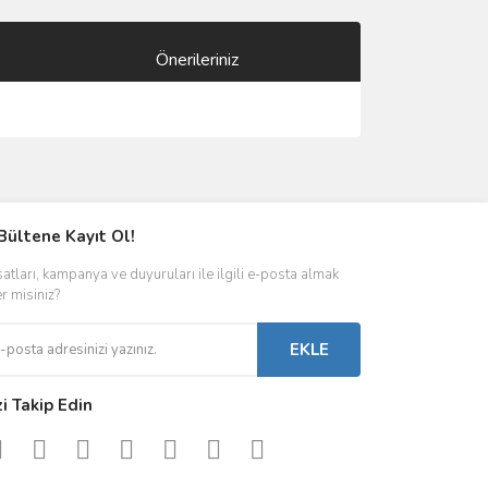
Önerileriniz
ımıza iletebilirsiniz.
Bültene Kayıt Ol!
satları, kampanya ve duyuruları ile ilgili e-posta almak
er misiniz?
EKLE
zi Takip Edin