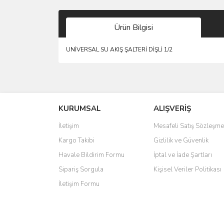
Ürün Bilgisi
UNİVERSAL SU AKIŞ ŞALTERİ DİŞLİ 1/2
Bu ürünün fiyat bilgisi, resim, ürün açıklamalarında 
Görüş ve önerileriniz için teşekkür ederiz.
KURUMSAL
ALIŞVERİŞ
Ürün resmi kalitesiz, bozuk veya görüntülenemiyo
Ürün açıklamasında eksik bilgiler bulunuyor.
İletişim
Mesafeli Satış Sözleşme
Ürün bilgilerinde hatalar bulunuyor.
Kargo Takibi
Gizlilik ve Güvenlik
Ürün fiyatı diğer sitelerden daha pahalı.
Havale Bildirim Formu
İptal ve İade Şartları
Bu ürüne benzer farklı alternatifler olmalı.
Sipariş Sorgula
Kişisel Veriler Politikası
İletişim Formu