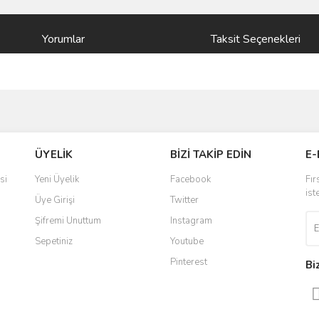
Yorumlar
Taksit Seçenekleri
ve diğer konularda yetersiz gördüğünüz noktaları öneri formunu kullanarak taraf
Bu ürüne ilk yorumu siz yapın!
ÜYELİK
BİZİ TAKİP EDİN
E-
r.
Yorum Yaz
si
Yeni Üyelik
Facebook
Fır
ist
Üye Girişi
Twitter
Şifremi Unuttum
Instagram
Sepetiniz
Youtube
Pinterest
Bi