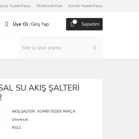
rjinal Yedek Parça
Elektronik Kart
Kombi Yedek Parça
Üye Ol
Giriş Yap
Sepetim
/
AL SU AKIŞ ŞALTERİ
2
AKIŞ ŞALTERİ
,
KOMBİ YEDEK PARÇA
Universal
AS12