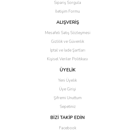
Sipariş Sorgula
Ürün bilgilerinde hatalar bulunuyor.
İletişim Formu
Ürün fiyatı diğer sitelerden daha pahalı.
Bu ürüne benzer farklı alternatifler olmalı.
ALIŞVERİŞ
Mesafeli Satış Sözleşmesi
Gizlilik ve Güvenlik
İptal ve İade Şartları
Kişisel Veriler Politikası
Gönder
ÜYELİK
Yeni Üyelik
Üye Girişi
Şifremi Unuttum
Sepetiniz
BİZİ TAKİP EDİN
Facebook