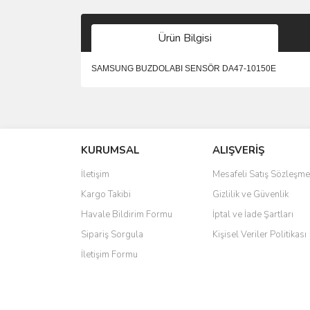
Ürün Bilgisi
SAMSUNG BUZDOLABI SENSÖR DA47-10150E
Bu ürünün fiyat bilgisi, resim, ürün açıklamalarında 
Görüş ve önerileriniz için teşekkür ederiz.
KURUMSAL
ALIŞVERİŞ
Ürün resmi kalitesiz, bozuk veya görüntülenemiyo
Ürün açıklamasında eksik bilgiler bulunuyor.
İletişim
Mesafeli Satış Sözleşme
Ürün bilgilerinde hatalar bulunuyor.
Kargo Takibi
Gizlilik ve Güvenlik
Ürün fiyatı diğer sitelerden daha pahalı.
Havale Bildirim Formu
İptal ve İade Şartları
Bu ürüne benzer farklı alternatifler olmalı.
Sipariş Sorgula
Kişisel Veriler Politikası
İletişim Formu