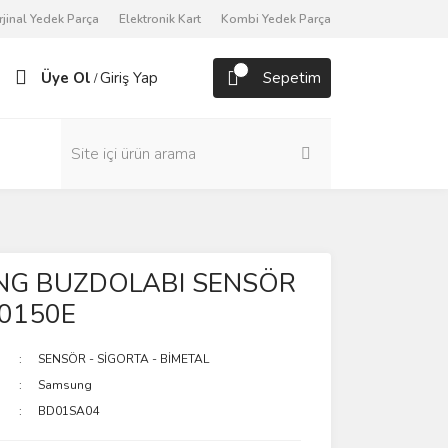
rjinal Yedek Parça
Elektronik Kart
Kombi Yedek Parça
Üye Ol
Giriş Yap
Sepetim
/
G BUZDOLABI SENSÖR
0150E
SENSÖR - SİGORTA - BİMETAL
Samsung
BD01SA04