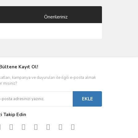
Önerileriniz
ımıza iletebilirsiniz.
Bültene Kayıt Ol!
satları, kampanya ve duyuruları ile ilgili e-posta almak
er misiniz?
EKLE
zi Takip Edin