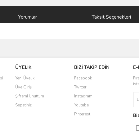
Yorumlar
Taksit Seçenekleri
ve diğer konularda yetersiz gördüğünüz noktaları öneri formunu kullanarak taraf
Bu ürüne ilk yorumu siz yapın!
ÜYELİK
BİZİ TAKİP EDİN
E-
r.
Yorum Yaz
si
Yeni Üyelik
Facebook
Fır
ist
Üye Girişi
Twitter
Şifremi Unuttum
Instagram
Sepetiniz
Youtube
Pinterest
Bi