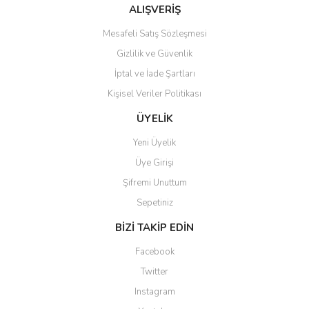
Bu ürüne benzer farklı alternatifler olmalı.
ALIŞVERİŞ
Mesafeli Satış Sözleşmesi
Gizlilik ve Güvenlik
İptal ve İade Şartları
Kişisel Veriler Politikası
Gönder
ÜYELİK
Yeni Üyelik
Üye Girişi
Şifremi Unuttum
Sepetiniz
BİZİ TAKİP EDİN
Facebook
Twitter
Instagram