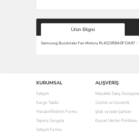
Ürün Bilgisi
Samsung Buzdolabı Fan Motoru RL4323RBASP DA97 -
Bu ürünün fiyat bilgisi, resim, ürün açıklamalarında 
Görüş ve önerileriniz için teşekkür ederiz.
KURUMSAL
ALIŞVERİŞ
Ürün resmi kalitesiz, bozuk veya görüntülenemiyo
Ürün açıklamasında eksik bilgiler bulunuyor.
İletişim
Mesafeli Satış Sözleşme
Ürün bilgilerinde hatalar bulunuyor.
Kargo Takibi
Gizlilik ve Güvenlik
Ürün fiyatı diğer sitelerden daha pahalı.
Havale Bildirim Formu
İptal ve İade Şartları
Bu ürüne benzer farklı alternatifler olmalı.
Sipariş Sorgula
Kişisel Veriler Politikası
İletişim Formu