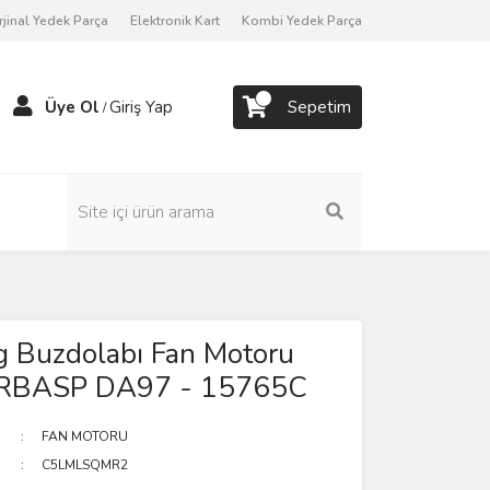
rjinal Yedek Parça
Elektronik Kart
Kombi Yedek Parça
Üye Ol
Giriş Yap
Sepetim
/
 Buzdolabı Fan Motoru
RBASP DA97 - 15765C
FAN MOTORU
C5LMLSQMR2