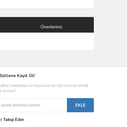
Önerileriniz
ımıza iletebilirsiniz.
Bültene Kayıt Ol!
satları, kampanya ve duyuruları ile ilgili e-posta almak
er misiniz?
EKLE
zi Takip Edin