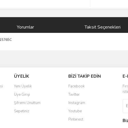
Yorumlar
Taksit Seçenekleri
 15765C
ve diğer konularda yetersiz gördüğünüz noktaları öneri formunu kullanarak taraf
Bu ürüne ilk yorumu siz yapın!
ÜYELİK
BİZİ TAKİP EDİN
E-
r.
Yorum Yaz
si
Yeni Üyelik
Facebook
Fır
ist
Üye Girişi
Twitter
Şifremi Unuttum
Instagram
Sepetiniz
Youtube
Pinterest
Bi