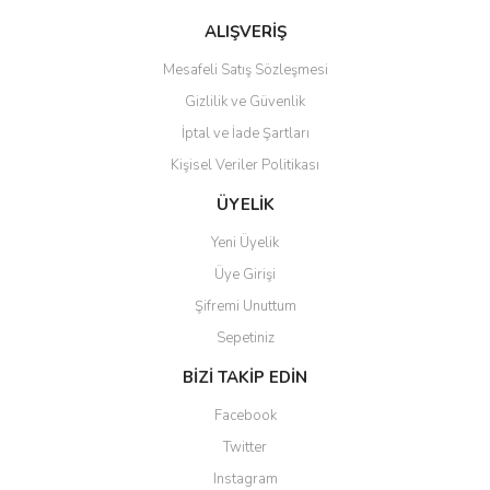
Bu ürüne benzer farklı alternatifler olmalı.
ALIŞVERİŞ
Mesafeli Satış Sözleşmesi
Gizlilik ve Güvenlik
İptal ve İade Şartları
Kişisel Veriler Politikası
Gönder
ÜYELİK
Yeni Üyelik
Üye Girişi
Şifremi Unuttum
Sepetiniz
BİZİ TAKİP EDİN
Facebook
Twitter
Instagram