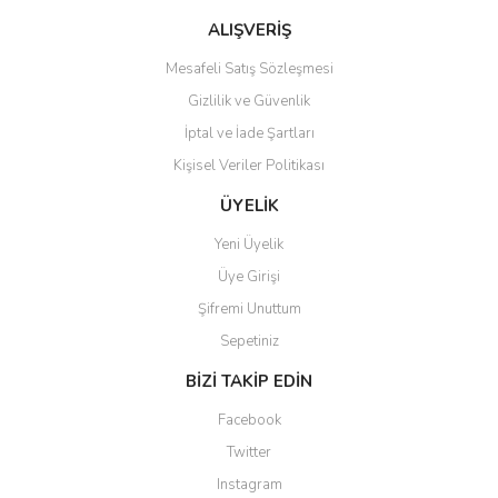
Bu ürüne benzer farklı alternatifler olmalı.
ALIŞVERİŞ
Mesafeli Satış Sözleşmesi
Gizlilik ve Güvenlik
İptal ve İade Şartları
Kişisel Veriler Politikası
Gönder
ÜYELİK
Yeni Üyelik
Üye Girişi
Şifremi Unuttum
Sepetiniz
BİZİ TAKİP EDİN
Facebook
Twitter
Instagram