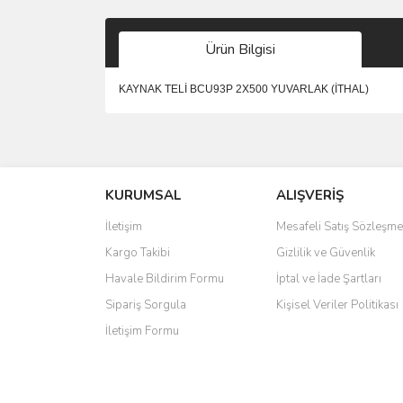
Ürün Bilgisi
KAYNAK TELİ BCU93P 2X500 YUVARLAK (İTHAL)
Bu ürünün fiyat bilgisi, resim, ürün açıklamalarında 
Görüş ve önerileriniz için teşekkür ederiz.
KURUMSAL
ALIŞVERİŞ
Ürün resmi kalitesiz, bozuk veya görüntülenemiyo
Ürün açıklamasında eksik bilgiler bulunuyor.
İletişim
Mesafeli Satış Sözleşme
Ürün bilgilerinde hatalar bulunuyor.
Kargo Takibi
Gizlilik ve Güvenlik
Ürün fiyatı diğer sitelerden daha pahalı.
Havale Bildirim Formu
İptal ve İade Şartları
Bu ürüne benzer farklı alternatifler olmalı.
Sipariş Sorgula
Kişisel Veriler Politikası
İletişim Formu