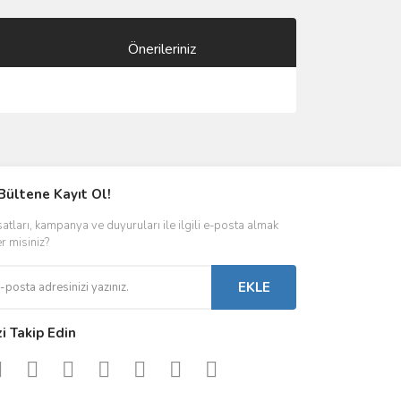
Önerileriniz
ımıza iletebilirsiniz.
Bültene Kayıt Ol!
satları, kampanya ve duyuruları ile ilgili e-posta almak
er misiniz?
EKLE
zi Takip Edin