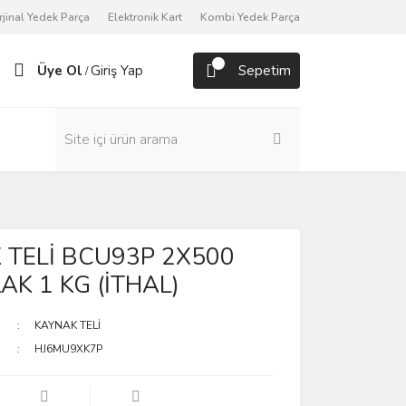
rjinal Yedek Parça
Elektronik Kart
Kombi Yedek Parça
Üye Ol
Giriş Yap
Sepetim
/
 TELİ BCU93P 2X500
K 1 KG (İTHAL)
KAYNAK TELİ
HJ6MU9XK7P