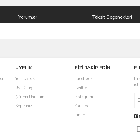
Yorumlar
Taksit Seçenekleri
ve diğer konularda yetersiz gördüğünüz noktaları öneri formunu kullanarak taraf
Bu ürüne ilk yorumu siz yapın!
ÜYELİK
BİZİ TAKİP EDİN
E-
r.
Yorum Yaz
si
Yeni Üyelik
Facebook
Fır
ist
Üye Girişi
Twitter
Şifremi Unuttum
Instagram
Sepetiniz
Youtube
Pinterest
Bi