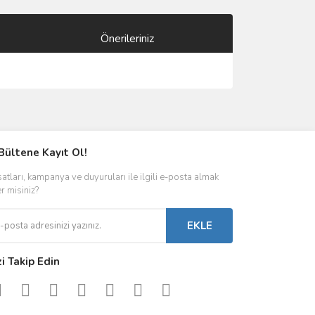
Önerileriniz
ımıza iletebilirsiniz.
Bültene Kayıt Ol!
satları, kampanya ve duyuruları ile ilgili e-posta almak
er misiniz?
EKLE
zi Takip Edin