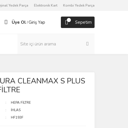
rjinal Yedek Parça
Elektronik Kart
Kombi Yedek Parça
Üye Ol
Giriş Yap
Sepetim
/
AURA CLEANMAX S PLUS
İLTRE
HEPA FİLTRE
İHLAS
HF193F