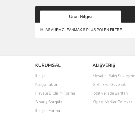
Ürün Bilgisi
İHLAS AURA CLEANMAX S PLUS POLEN FİLTRE
Bu ürünün fiyat bilgisi, resim, ürün açıklamalarında 
Görüş ve önerileriniz için teşekkür ederiz.
KURUMSAL
ALIŞVERİŞ
Ürün resmi kalitesiz, bozuk veya görüntülenemiyo
Ürün açıklamasında eksik bilgiler bulunuyor.
İletişim
Mesafeli Satış Sözleşme
Ürün bilgilerinde hatalar bulunuyor.
Kargo Takibi
Gizlilik ve Güvenlik
Ürün fiyatı diğer sitelerden daha pahalı.
Havale Bildirim Formu
İptal ve İade Şartları
Bu ürüne benzer farklı alternatifler olmalı.
Sipariş Sorgula
Kişisel Veriler Politikası
İletişim Formu