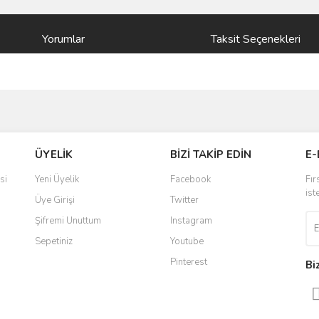
Yorumlar
Taksit Seçenekleri
ve diğer konularda yetersiz gördüğünüz noktaları öneri formunu kullanarak taraf
Bu ürüne ilk yorumu siz yapın!
ÜYELİK
BİZİ TAKİP EDİN
E-
r.
Yorum Yaz
si
Yeni Üyelik
Facebook
Fır
ist
Üye Girişi
Twitter
Şifremi Unuttum
Instagram
Sepetiniz
Youtube
Pinterest
Bi