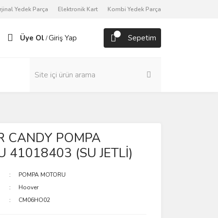
rjinal Yedek Parça
Elektronik Kart
Kombi Yedek Parça
Üye Ol
Giriş Yap
Sepetim
/
R CANDY POMPA
41018403 (SU JETLİ)
POMPA MOTORU
Hoover
CM06HO02