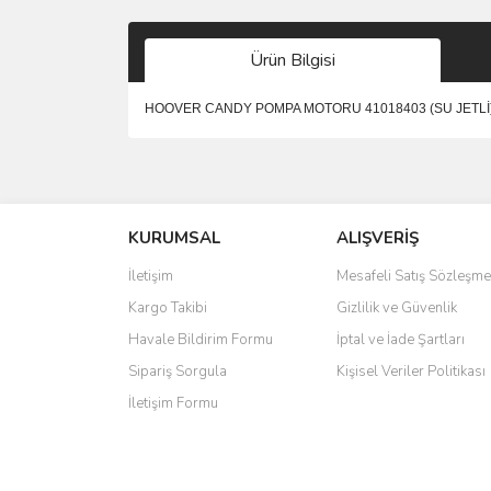
Ürün Bilgisi
HOOVER CANDY POMPA MOTORU 41018403 (SU JETLİ
Bu ürünün fiyat bilgisi, resim, ürün açıklamalarında 
Görüş ve önerileriniz için teşekkür ederiz.
KURUMSAL
ALIŞVERİŞ
Ürün resmi kalitesiz, bozuk veya görüntülenemiyo
Ürün açıklamasında eksik bilgiler bulunuyor.
İletişim
Mesafeli Satış Sözleşme
Ürün bilgilerinde hatalar bulunuyor.
Kargo Takibi
Gizlilik ve Güvenlik
Ürün fiyatı diğer sitelerden daha pahalı.
Havale Bildirim Formu
İptal ve İade Şartları
Bu ürüne benzer farklı alternatifler olmalı.
Sipariş Sorgula
Kişisel Veriler Politikası
İletişim Formu