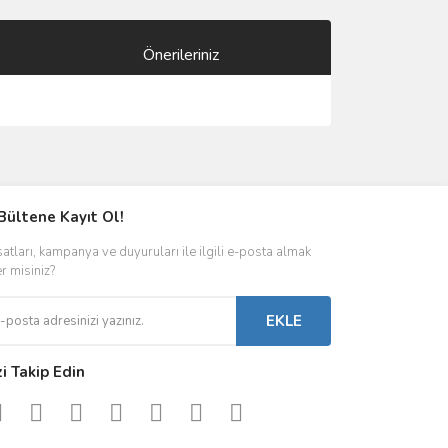
Önerileriniz
ımıza iletebilirsiniz.
Bültene Kayıt Ol!
satları, kampanya ve duyuruları ile ilgili e-posta almak
er misiniz?
EKLE
zi Takip Edin