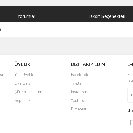
Yorumlar
Taksit Seçenekleri
)
ve diğer konularda yetersiz gördüğünüz noktaları öneri formunu kullanarak taraf
Bu ürüne ilk yorumu siz yapın!
ÜYELİK
BİZİ TAKİP EDİN
E-
r.
Yorum Yaz
si
Yeni Üyelik
Facebook
Fır
ist
Üye Girişi
Twitter
Şifremi Unuttum
Instagram
Sepetiniz
Youtube
Pinterest
Bi