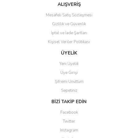
Bu ürüne benzer farklı alternatifler olmalı.
ALIŞVERİŞ
Mesafeli Satış Sözleşmesi
Gizlilik ve Güvenlik
İptal ve İade Şartları
Kişisel Veriler Politikası
Gönder
ÜYELİK
Yeni Üyelik
Üye Girişi
Şifremi Unuttum
Sepetiniz
BİZİ TAKİP EDİN
Facebook
Twitter
Instagram