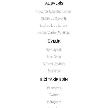
Bu ürüne benzer farklı alternatifler olmalı.
ALIŞVERİŞ
Mesafeli Satış Sözleşmesi
Gizlilik ve Güvenlik
İptal ve İade Şartları
Kişisel Veriler Politikası
Gönder
ÜYELİK
Yeni Üyelik
Üye Girişi
Şifremi Unuttum
Sepetiniz
BİZİ TAKİP EDİN
Facebook
Twitter
Instagram