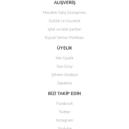
Bu ürüne benzer farklı alternatifler olmalı.
ALIŞVERİŞ
Mesafeli Satış Sözleşmesi
Gizlilik ve Güvenlik
İptal ve İade Şartları
Kişisel Veriler Politikası
Gönder
ÜYELİK
Yeni Üyelik
Üye Girişi
Şifremi Unuttum
Sepetiniz
BİZİ TAKİP EDİN
Facebook
Twitter
Instagram
Youtube