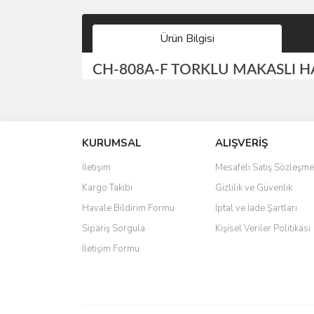
Ürün Bilgisi
CH-808A-F TORKLU MAKASLI H
Bu ürünün fiyat bilgisi, resim, ürün açıklamalarında 
Görüş ve önerileriniz için teşekkür ederiz.
KURUMSAL
ALIŞVERİŞ
Ürün resmi kalitesiz, bozuk veya görüntülenemiyo
Ürün açıklamasında eksik bilgiler bulunuyor.
İletişim
Mesafeli Satış Sözleşme
Ürün bilgilerinde hatalar bulunuyor.
Kargo Takibi
Gizlilik ve Güvenlik
Ürün fiyatı diğer sitelerden daha pahalı.
Havale Bildirim Formu
İptal ve İade Şartları
Bu ürüne benzer farklı alternatifler olmalı.
Sipariş Sorgula
Kişisel Veriler Politikası
İletişim Formu