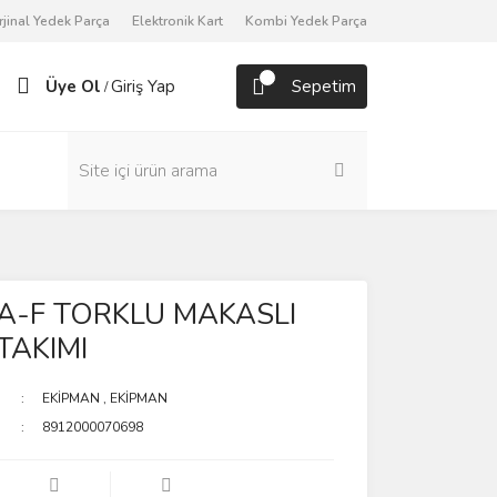
rjinal Yedek Parça
Elektronik Kart
Kombi Yedek Parça
Üye Ol
Giriş Yap
Sepetim
/
A-F TORKLU MAKASLI
TAKIMI
EKİPMAN
,
EKİPMAN
8912000070698