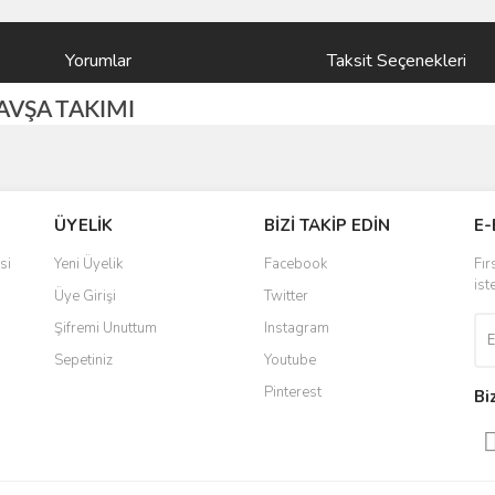
Yorumlar
Taksit Seçenekleri
AVŞA TAKIMI
ve diğer konularda yetersiz gördüğünüz noktaları öneri formunu kullanarak taraf
Bu ürüne ilk yorumu siz yapın!
ÜYELİK
BİZİ TAKİP EDİN
E-
r.
Yorum Yaz
si
Yeni Üyelik
Facebook
Fır
ist
Üye Girişi
Twitter
Şifremi Unuttum
Instagram
Sepetiniz
Youtube
Pinterest
Bi