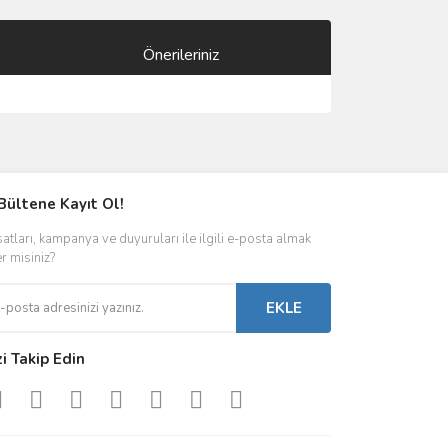
Önerileriniz
ımıza iletebilirsiniz.
Bültene Kayıt Ol!
satları, kampanya ve duyuruları ile ilgili e-posta almak
er misiniz?
EKLE
zi Takip Edin