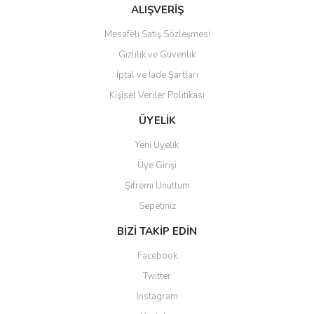
Bu ürüne benzer farklı alternatifler olmalı.
ALIŞVERİŞ
Mesafeli Satış Sözleşmesi
Gizlilik ve Güvenlik
İptal ve İade Şartları
Kişisel Veriler Politikası
Gönder
ÜYELİK
Yeni Üyelik
Üye Girişi
Şifremi Unuttum
Sepetiniz
BİZİ TAKİP EDİN
Facebook
Twitter
Instagram