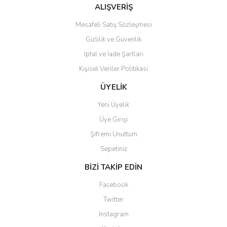
Bu ürüne benzer farklı alternatifler olmalı.
ALIŞVERİŞ
Mesafeli Satış Sözleşmesi
Gizlilik ve Güvenlik
İptal ve İade Şartları
Kişisel Veriler Politikası
Gönder
ÜYELİK
Yeni Üyelik
Üye Girişi
Şifremi Unuttum
Sepetiniz
BİZİ TAKİP EDİN
Facebook
Twitter
Instagram