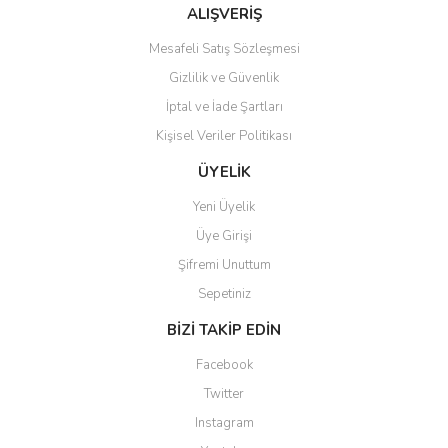
Bu ürüne benzer farklı alternatifler olmalı.
ALIŞVERİŞ
Mesafeli Satış Sözleşmesi
Gizlilik ve Güvenlik
İptal ve İade Şartları
Kişisel Veriler Politikası
Gönder
ÜYELİK
Yeni Üyelik
Üye Girişi
Şifremi Unuttum
Sepetiniz
BİZİ TAKİP EDİN
Facebook
Twitter
Instagram