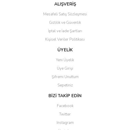
Bu ürüne benzer farklı alternatifler olmalı.
ALIŞVERİŞ
Mesafeli Satış Sözleşmesi
Gizlilik ve Güvenlik
İptal ve İade Şartları
Kişisel Veriler Politikası
Gönder
ÜYELİK
Yeni Üyelik
Üye Girişi
Şifremi Unuttum
Sepetiniz
BİZİ TAKİP EDİN
Facebook
Twitter
Instagram