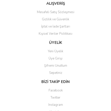
Bu ürüne benzer farklı alternatifler olmalı.
ALIŞVERİŞ
Mesafeli Satış Sözleşmesi
Gizlilik ve Güvenlik
İptal ve İade Şartları
Kişisel Veriler Politikası
Gönder
ÜYELİK
Yeni Üyelik
Üye Girişi
Şifremi Unuttum
Sepetiniz
BİZİ TAKİP EDİN
Facebook
Twitter
Instagram