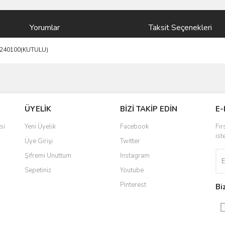
Yorumlar
Taksit Seçenekleri
5240100(KUTULU)
ve diğer konularda yetersiz gördüğünüz noktaları öneri formunu kullanarak taraf
Bu ürüne ilk yorumu siz yapın!
ÜYELİK
BİZİ TAKİP EDİN
E-
r.
Yorum Yaz
si
Yeni Üyelik
Facebook
Fır
ist
Üye Girişi
Twitter
Şifremi Unuttum
Instagram
Sepetiniz
Youtube
Pinterest
Bi