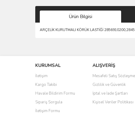
Ürün Bilgisi
ARÇELİK KURUTMALI KÖRÜK LASTİĞİ 2856910200,284
Bu ürünün fiyat bilgisi, resim, ürün açıklamalarında 
Görüş ve önerileriniz için teşekkür ederiz.
KURUMSAL
ALIŞVERİŞ
Ürün resmi kalitesiz, bozuk veya görüntülenemiyo
Ürün açıklamasında eksik bilgiler bulunuyor.
İletişim
Mesafeli Satış Sözleşme
Ürün bilgilerinde hatalar bulunuyor.
Kargo Takibi
Gizlilik ve Güvenlik
Ürün fiyatı diğer sitelerden daha pahalı.
Havale Bildirim Formu
İptal ve İade Şartları
Bu ürüne benzer farklı alternatifler olmalı.
Sipariş Sorgula
Kişisel Veriler Politikası
İletişim Formu