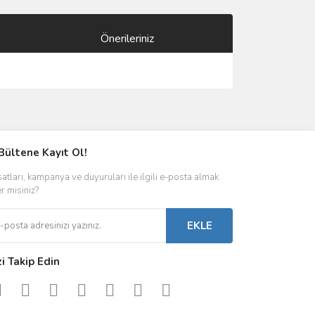
Önerileriniz
ımıza iletebilirsiniz.
Bültene Kayıt Ol!
satları, kampanya ve duyuruları ile ilgili e-posta almak
er misiniz?
EKLE
zi Takip Edin