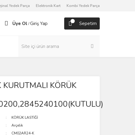
rjinal Yedek Parça
Elektronik Kart
Kombi Yedek Parça
Üye Ol
Giriş Yap
Sepetim
/
K KURUTMALI KÖRÜK
0200,2845240100(KUTULU)
KÖRÜK LASTİĞİ
Arçelik
CM02AR24-K