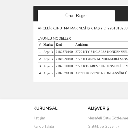
Ürün Bilgisi
ARÇELİK KURUTMA MAKİNESİ IŞIK TAŞIYICI 2961810200
UYUMLU MODELLER
#
Marka
Kod
Açıklama
1
Arçelik
7182570100
2770 KTY 7 KG ARES KONDENSER
2
Arçelik
7186020100
2772 KT ARES KONDENSERLİ SEN
3
Arçelik
7182510100
2772 KTS ARES KONDENSERLİ SE
4
Arçelik
7182570110
ARCELIK 2772KTI-KONDANSÖRLÜ
Bu ürünün fiyat bilgisi, resim, ürün açıklamalarında 
Görüş ve önerileriniz için teşekkür ederiz.
KURUMSAL
ALIŞVERİŞ
Ürün resmi kalitesiz, bozuk veya görüntülenemiyo
Ürün açıklamasında eksik bilgiler bulunuyor.
İletişim
Mesafeli Satış Sözleşme
Ürün bilgilerinde hatalar bulunuyor.
Kargo Takibi
Gizlilik ve Güvenlik