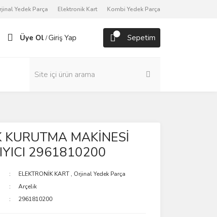
rjinal Yedek Parça
Elektronik Kart
Kombi Yedek Parça
Üye Ol
Giriş Yap
Sepetim
/
K KURUTMA MAKİNESİ
ŞIYICI 2961810200
ELEKTRONİK KART
,
Orjinal Yedek Parça
Arçelik
2961810200