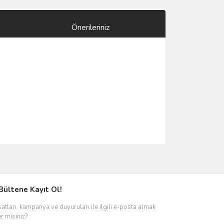
Önerileriniz
ımıza iletebilirsiniz.
Bültene Kayıt Ol!
satları, kampanya ve duyuruları ile ilgili e-posta almak
er misiniz?