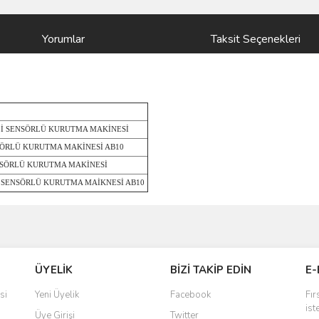
Yorumlar
Taksit Seçenekleri
Lİ SENSÖRLÜ KURUTMA MAKİNESİ
SÖRLÜ KURUTMA MAKİNESİ AB10
NSÖRLÜ KURUTMA MAKİNESİ
 SENSÖRLÜ KURUTMA MAİKNESİ AB10
ve diğer konularda yetersiz gördüğünüz noktaları öneri formunu kullanarak taraf
Bu ürüne ilk yorumu siz yapın!
ÜYELİK
BİZİ TAKİP EDİN
E-
r.
Yorum Yaz
si
Yeni Üyelik
Facebook
Fır
ist
Üye Girişi
Twitter