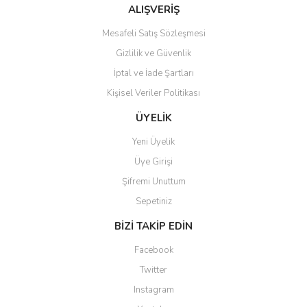
Bu ürüne benzer farklı alternatifler olmalı.
ALIŞVERİŞ
Mesafeli Satış Sözleşmesi
Gizlilik ve Güvenlik
İptal ve İade Şartları
Kişisel Veriler Politikası
Gönder
ÜYELİK
Yeni Üyelik
Üye Girişi
Şifremi Unuttum
Sepetiniz
BİZİ TAKİP EDİN
Facebook
Twitter
Instagram