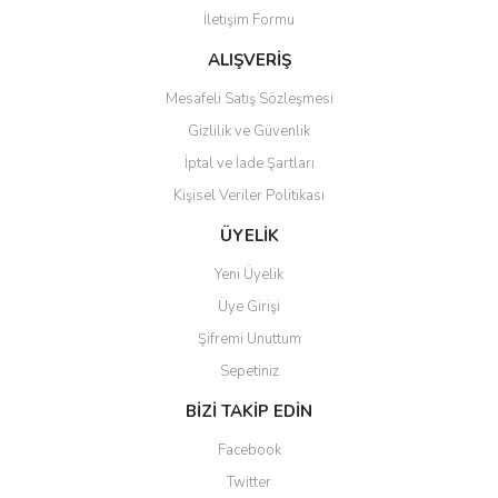
İletişim Formu
Ürün fiyatı diğer sitelerden daha pahalı.
Bu ürüne benzer farklı alternatifler olmalı.
ALIŞVERİŞ
Mesafeli Satış Sözleşmesi
Gizlilik ve Güvenlik
İptal ve İade Şartları
Kişisel Veriler Politikası
Gönder
ÜYELİK
Yeni Üyelik
Üye Girişi
Şifremi Unuttum
Sepetiniz
BİZİ TAKİP EDİN
Facebook
Twitter