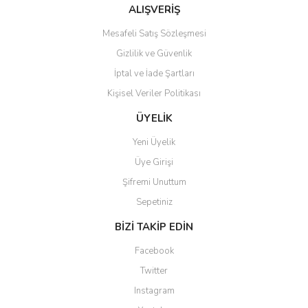
Bu ürüne benzer farklı alternatifler olmalı.
ALIŞVERİŞ
Mesafeli Satış Sözleşmesi
Gizlilik ve Güvenlik
İptal ve İade Şartları
Kişisel Veriler Politikası
Gönder
ÜYELİK
Yeni Üyelik
Üye Girişi
Şifremi Unuttum
Sepetiniz
BİZİ TAKİP EDİN
Facebook
Twitter
Instagram