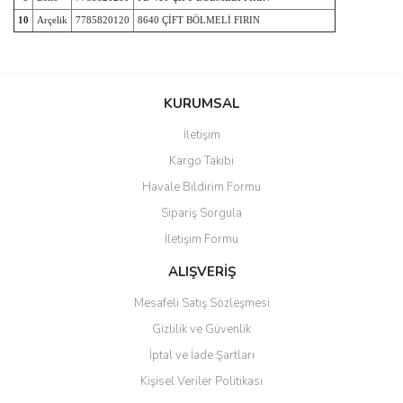
10
Arçelik
7785820120
8640 ÇİFT BÖLMELİ FIRIN
Bu ürünün fiyat bilgisi, resim, ürün açıklamalarında ve diğer
konularda yetersiz gördüğünüz noktaları öneri formunu kullanarak
Bu ürüne ilk yorumu siz yapın!
KURUMSAL
tarafımıza iletebilirsiniz.
Görüş ve önerileriniz için teşekkür ederiz.
İletişim
Yorum Yaz
Kargo Takibi
Ürün resmi kalitesiz, bozuk veya görüntülenemiyor.
Havale Bildirim Formu
Ürün açıklamasında eksik bilgiler bulunuyor.
Sipariş Sorgula
Ürün bilgilerinde hatalar bulunuyor.
İletişim Formu
Ürün fiyatı diğer sitelerden daha pahalı.
Bu ürüne benzer farklı alternatifler olmalı.
ALIŞVERİŞ
Mesafeli Satış Sözleşmesi
Gizlilik ve Güvenlik
İptal ve İade Şartları
Kişisel Veriler Politikası
Gönder