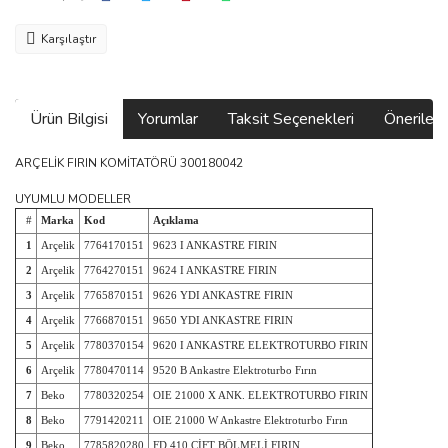
Karşılaştır
Ürün Bilgisi
Yorumlar
Taksit Seçenekleri
Önerilerin
ARÇELİK FIRIN KOMİTATÖRÜ 300180042
UYUMLU MODELLER
#
Marka
Kod
Açıklama
1
Arçelik
7764170151
9623 I ANKASTRE FIRIN
2
Arçelik
7764270151
9624 I ANKASTRE FIRIN
3
Arçelik
7765870151
9626 YDI ANKASTRE FIRIN
4
Arçelik
7766870151
9650 YDI ANKASTRE FIRIN
5
Arçelik
7780370154
9620 I ANKASTRE ELEKTROTURBO FIRIN
6
Arçelik
7780470114
9520 B Ankastre Elektroturbo Fırın
7
Beko
7780320254
OIE 21000 X ANK. ELEKTROTURBO FIRIN
8
Beko
7791420211
OIE 21000 W Ankastre Elektroturbo Fırın
9
Beko
7785820280
FD 410 ÇİFT BÖLMELİ FIRIN