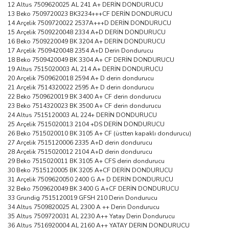
12 Altus 7509620025 AL 241 A+ DERİN DONDURUCU
13 Beko 7509720023 BK3234+++CF DERİN DONDURUCU
14 Arçelik 7509720022 2537A+++D DERİN DONDURUCU
15 Arçelik 7509220048 2334 A+D DERİN DONDURUCU
16 Beko 7509220049 BK 3204 A+ DERİN DONDURUCU
17 Arçelik 7509420048 2354 A+D Derin Dondurucu
18 Beko 7509420049 BK 3304 A+ CF DERİN DONDURUCU
19 Altus 7515020003 AL 214 A+ DERİN DONDURUCU
20 Arçelik 7509620018 2594 A+ D derin dondurucu
21 Arçelik 7514320022 2595 A+ D derin dondurucu
22 Beko 7509620019 BK 3400 A+ CF derin dondurucu
23 Beko 7514320023 BK 3500 A+ CF derin dondurucu
24 Altus 7515120003 AL 224+ DERİN DONDURUCU
25 Arçelik 7515020013 2104 +DS DERİN DONDURUCU
26 Beko 7515020010 BK 3105 A+ CF (üstten kapaklı dondurucu)
27 Arçelik 7515120006 2335 A+D derin dondurucu
28 Arçelik 7515020012 2104 A+D derin dondurucu
29 Beko 7515020011 BK 3105 A+ CFS derin dondurucu
30 Beko 7515120005 BK 3205 A+CF DERİN DONDURUCU
31 Arçelik 7509620050 2400 G A+ D DERİN DONDURUCU
32 Beko 7509620049 BK 3400 G A+CF DERİN DONDURUCU
33 Grundig 7515120019 GFSH 210 Derin Dondurucu
34 Altus 7509820025 AL 2300 A ++ Derin Dondurucu
35 Altus 7509720031 AL 2230 A++ Yatay Derin Dondurucu
36 Altus 7516920004 AL 2160 A++ YATAY DERIN DONDURUCU