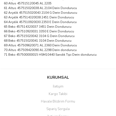
60 Altus 457515120045 AL 2205
61 Altus 457515020038 AL 2104 Derin Dondurucu
62 Arçelik 457515020043 2104 G Derin Dondurucu
63 Arçelik 457514320038 2451 Derin Dondurucu
64 Arçelik 457510920030 2350 E Derin Dondurucu
65 Beko 457514320037 3451 Derin Dondurucu
66 Beko 457510920031 3350 E Derin Dondurucu
67 Beko 457515020042 3104 G Derin Dondurucu
68 Beko 457515020041 3104 Derin Dondurucu
69 Altus 457509620071 AL 2360 Derin Dondurucu
70 Altus 457509420090 AL 2298 Derin dondurucu
71 Beko 457500000015 HSM10440 Sandık Tipi Derin dondurucu
Bu ürünün fiyat bilgisi, resim, ürün açıklamalarında ve diğer
konularda yetersiz gördüğünüz noktaları öneri formunu kullanarak
Bu ürüne ilk yorumu siz yapın!
KURUMSAL
tarafımıza iletebilirsiniz.
Görüş ve önerileriniz için teşekkür ederiz.
İletişim
Yorum Yaz
Kargo Takibi
Ürün resmi kalitesiz, bozuk veya görüntülenemiyor.
Havale Bildirim Formu
Ürün açıklamasında eksik bilgiler bulunuyor.
Sipariş Sorgula
Ürün bilgilerinde hatalar bulunuyor.