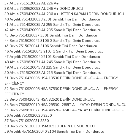
37 Altus 7515120022 AL 226 A+
38 Altus 7509620053 AL 246 A+ DONDURUCU
39 Altus 7509420074 AL 236 A+ ÜSTTEN KAPAKLI DERİN DONDURUCU
40 Arçelik 7514320038 2501 Sandık Tipi Derin Dondurucu
41 Altus 7514320035 Al 255 Sandık Tipi Derin Dondurucu
42 Altus 7509420090 AL 235 Sandık Tipi Derin Dondurucu
43 Beko 7514320037 3501 Sandık Tipi Derin Dondurucu
44 Beko 7515020042 3106 G Sandık Tipi Derin Dondurucu
45 Beko 7515020041 3106 Sandık Tipi Derin Dondurucu
46 Arçelik 7515020043 2105 G Sandık Tipi Derin Dondurucu
47 Arçelik 7515020040 2105 Sandık Tipi Derin Dondurucu
48 Altus 7509620071 AL 245 Sandık Tipi Derin Dondurucu
49 Altus 7515120045 Al 225 Sandık Tipi Derin Dondurucu
50 Altus 7515020038 AL 215 Sandık Tipi Derin Dondurucu
51 Beko 7510420006 HSA 13530 DERİN DONDURUCU A++ ENERGY
EFFİCİENCY
52 Beko 7510920008 HSA 37530 DERİN DONDURUCU A++ ENERGY
EFFİCİENCY
53 Beko 7509420043 HSA 32520 DERİN DONDURUCU
54 Beko 7509820010 HSA 29530– 288LT A++ YATAY DERİN DONDURUCU
55 Beko 7509620027 HSA 40520– 374LT A+ YATAY DERİN DONDURUCU
56 Arçelik 7510920030 2350
57 Beko 7510920031 3350
58 Beko 7515120038 HSM20530 DERİN DONDURUCU
59 Arçelik 457515020040 2104 Sandık Tipi Derin Dondurucu