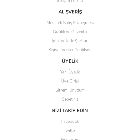
İletişim Formu
Ürün fiyatı diğer sitelerden daha pahalı.
Bu ürüne benzer farklı alternatifler olmalı.
ALIŞVERİŞ
Mesafeli Satış Sözleşmesi
Gizlilik ve Güvenlik
İptal ve İade Şartları
Kişisel Veriler Politikası
Gönder
ÜYELİK
Yeni Üyelik
Üye Girişi
Şifremi Unuttum
Sepetiniz
BİZİ TAKİP EDİN
Facebook
Twitter
Instagram