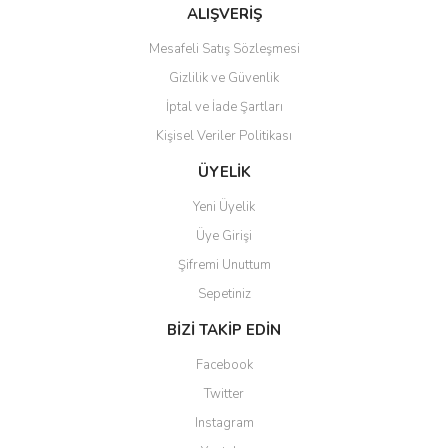
Bu ürüne benzer farklı alternatifler olmalı.
ALIŞVERİŞ
Mesafeli Satış Sözleşmesi
Gizlilik ve Güvenlik
İptal ve İade Şartları
Kişisel Veriler Politikası
Gönder
ÜYELİK
Yeni Üyelik
Üye Girişi
Şifremi Unuttum
Sepetiniz
BİZİ TAKİP EDİN
Facebook
Twitter
Instagram