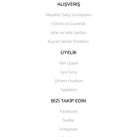
Bu ürüne benzer farklı alternatifler olmalı.
ALIŞVERİŞ
Mesafeli Satış Sözleşmesi
Gizlilik ve Güvenlik
İptal ve İade Şartları
Kişisel Veriler Politikası
Gönder
ÜYELİK
Yeni Üyelik
Üye Girişi
Şifremi Unuttum
Sepetiniz
BİZİ TAKİP EDİN
Facebook
Twitter
Instagram