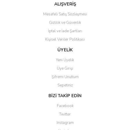
Bu ürüne benzer farklı alternatifler olmalı.
ALIŞVERİŞ
Mesafeli Satış Sözleşmesi
Gizlilik ve Güvenlik
İptal ve İade Şartları
Kişisel Veriler Politikası
Gönder
ÜYELİK
Yeni Üyelik
Üye Girişi
Şifremi Unuttum
Sepetiniz
BİZİ TAKİP EDİN
Facebook
Twitter
Instagram