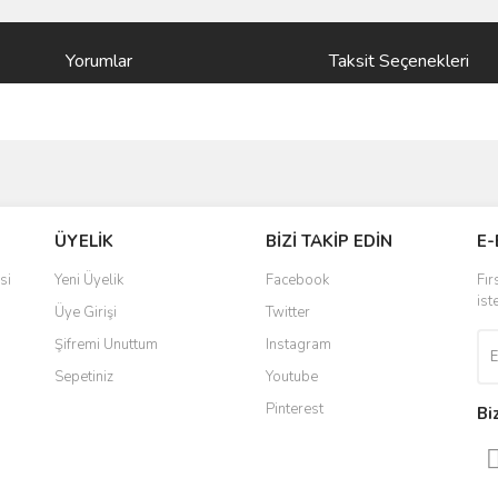
Yorumlar
Taksit Seçenekleri
ve diğer konularda yetersiz gördüğünüz noktaları öneri formunu kullanarak taraf
Bu ürüne ilk yorumu siz yapın!
ÜYELİK
BİZİ TAKİP EDİN
E-
r.
Yorum Yaz
si
Yeni Üyelik
Facebook
Fır
ist
Üye Girişi
Twitter
Şifremi Unuttum
Instagram
Sepetiniz
Youtube
Pinterest
Bi