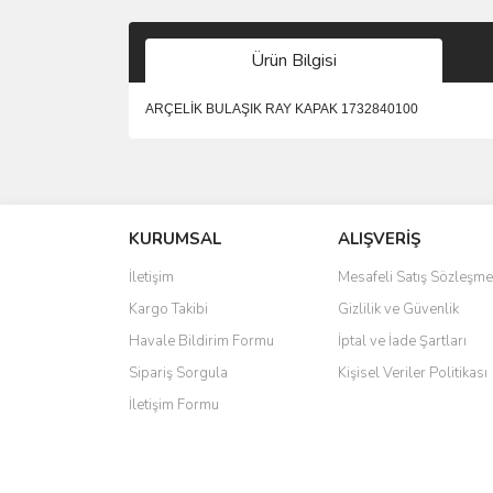
Ürün Bilgisi
ARÇELİK BULAŞIK RAY KAPAK 1732840100
Bu ürünün fiyat bilgisi, resim, ürün açıklamalarında 
Görüş ve önerileriniz için teşekkür ederiz.
KURUMSAL
ALIŞVERİŞ
Ürün resmi kalitesiz, bozuk veya görüntülenemiyo
Ürün açıklamasında eksik bilgiler bulunuyor.
İletişim
Mesafeli Satış Sözleşme
Ürün bilgilerinde hatalar bulunuyor.
Kargo Takibi
Gizlilik ve Güvenlik
Ürün fiyatı diğer sitelerden daha pahalı.
Havale Bildirim Formu
İptal ve İade Şartları
Bu ürüne benzer farklı alternatifler olmalı.
Sipariş Sorgula
Kişisel Veriler Politikası
İletişim Formu