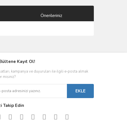
Önerileriniz
ımıza iletebilirsiniz.
Bültene Kayıt Ol!
satları, kampanya ve duyuruları ile ilgili e-posta almak
er misiniz?
EKLE
zi Takip Edin