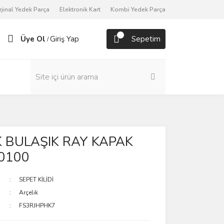
rjinal Yedek Parça
Elektronik Kart
Kombi Yedek Parça
Üye Ol
Giriş Yap
Sepetim
/
K BULAŞIK RAY KAPAK
0100
SEPET KİLİDİ
Arçelik
FS3RJHPHK7