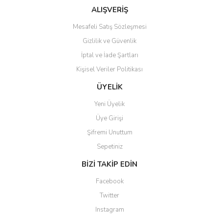
Bu ürüne benzer farklı alternatifler olmalı.
ALIŞVERİŞ
Mesafeli Satış Sözleşmesi
Gizlilik ve Güvenlik
İptal ve İade Şartları
Kişisel Veriler Politikası
Gönder
ÜYELİK
Yeni Üyelik
Üye Girişi
Şifremi Unuttum
Sepetiniz
BİZİ TAKİP EDİN
Facebook
Twitter
Instagram