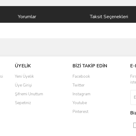
Yorumlar
Taksit Seçenekleri
ve diğer konularda yetersiz gördüğünüz noktaları öneri formunu kullanarak taraf
Bu ürüne ilk yorumu siz yapın!
ÜYELİK
BİZİ TAKİP EDİN
E-
r.
Yorum Yaz
si
Yeni Üyelik
Facebook
Fır
ist
Üye Girişi
Twitter
Şifremi Unuttum
Instagram
Sepetiniz
Youtube
Pinterest
Bi