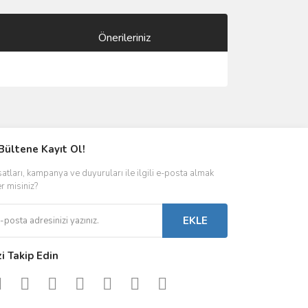
Önerileriniz
ımıza iletebilirsiniz.
Bültene Kayıt Ol!
satları, kampanya ve duyuruları ile ilgili e-posta almak
er misiniz?
EKLE
zi Takip Edin