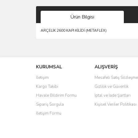
Ürün Bilgisi
ARÇELİK 2600 KAPI KİLİDİ (METAFLEX)
Bu ürünün fiyat bilgisi, resim, ürün açıklamalarında 
Görüş ve önerileriniz için teşekkür ederiz.
KURUMSAL
ALIŞVERİŞ
Ürün resmi kalitesiz, bozuk veya görüntülenemiyo
Ürün açıklamasında eksik bilgiler bulunuyor.
İletişim
Mesafeli Satış Sözleşme
Ürün bilgilerinde hatalar bulunuyor.
Kargo Takibi
Gizlilik ve Güvenlik
Ürün fiyatı diğer sitelerden daha pahalı.
Havale Bildirim Formu
İptal ve İade Şartları
Bu ürüne benzer farklı alternatifler olmalı.
Sipariş Sorgula
Kişisel Veriler Politikası
İletişim Formu