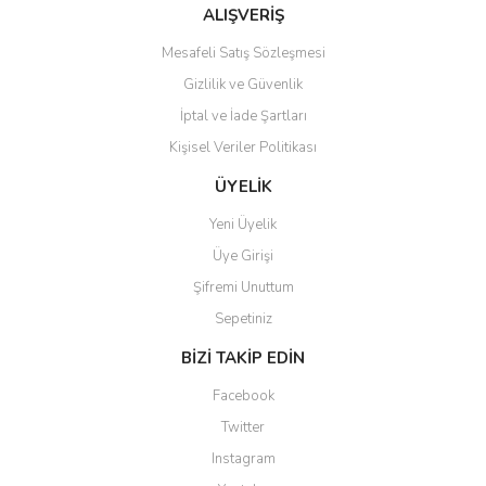
Bu ürüne benzer farklı alternatifler olmalı.
ALIŞVERİŞ
Mesafeli Satış Sözleşmesi
Gizlilik ve Güvenlik
İptal ve İade Şartları
Kişisel Veriler Politikası
Gönder
ÜYELİK
Yeni Üyelik
Üye Girişi
Şifremi Unuttum
Sepetiniz
BİZİ TAKİP EDİN
Facebook
Twitter
Instagram