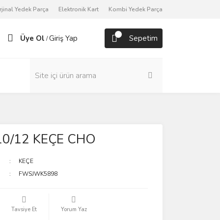
rjinal Yedek Parça
Elektronik Kart
Kombi Yedek Parça
Üye Ol
Giriş Yap
Sepetim
/
10/12 KEÇE CHO
KEÇE
FWSJWK5898
Tavsiye Et
Yorum Yaz