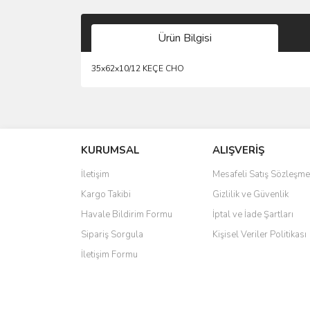
Ürün Bilgisi
35x62x10/12 KEÇE CHO
Bu ürünün fiyat bilgisi, resim, ürün açıklamalarında 
Görüş ve önerileriniz için teşekkür ederiz.
KURUMSAL
ALIŞVERİŞ
Ürün resmi kalitesiz, bozuk veya görüntülenemiyo
Ürün açıklamasında eksik bilgiler bulunuyor.
İletişim
Mesafeli Satış Sözleşme
Ürün bilgilerinde hatalar bulunuyor.
Kargo Takibi
Gizlilik ve Güvenlik
Ürün fiyatı diğer sitelerden daha pahalı.
Havale Bildirim Formu
İptal ve İade Şartları
Bu ürüne benzer farklı alternatifler olmalı.
Sipariş Sorgula
Kişisel Veriler Politikası
İletişim Formu