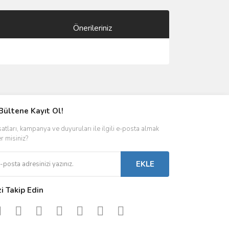
Önerileriniz
ımıza iletebilirsiniz.
Bültene Kayıt Ol!
satları, kampanya ve duyuruları ile ilgili e-posta almak
er misiniz?
EKLE
zi Takip Edin