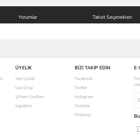
Yorumlar
Taksit Seçenekleri
ve diğer konularda yetersiz gördüğünüz noktaları öneri formunu kullanarak taraf
Bu ürüne ilk yorumu siz yapın!
ÜYELİK
BİZİ TAKİP EDİN
E-
r.
Yorum Yaz
si
Yeni Üyelik
Facebook
Fır
ist
Üye Girişi
Twitter
Şifremi Unuttum
Instagram
Sepetiniz
Youtube
Pinterest
Bi