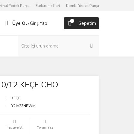
rjinal Yedek Parça
Elektronik Kart
Kombi Yedek Parça
Üye Ol
Giriş Yap
Sepetim
/
10/12 KEÇE CHO
KEÇE
Y2JV23NBWM
Tavsiye Et
Yorum Yaz