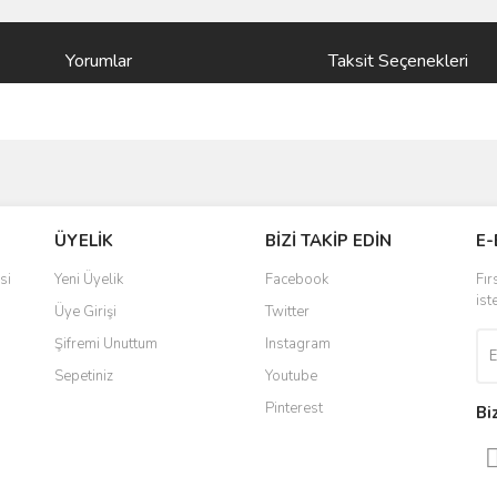
Yorumlar
Taksit Seçenekleri
ve diğer konularda yetersiz gördüğünüz noktaları öneri formunu kullanarak taraf
Bu ürüne ilk yorumu siz yapın!
ÜYELİK
BİZİ TAKİP EDİN
E-
r.
Yorum Yaz
si
Yeni Üyelik
Facebook
Fır
ist
Üye Girişi
Twitter
Şifremi Unuttum
Instagram
Sepetiniz
Youtube
Pinterest
Bi