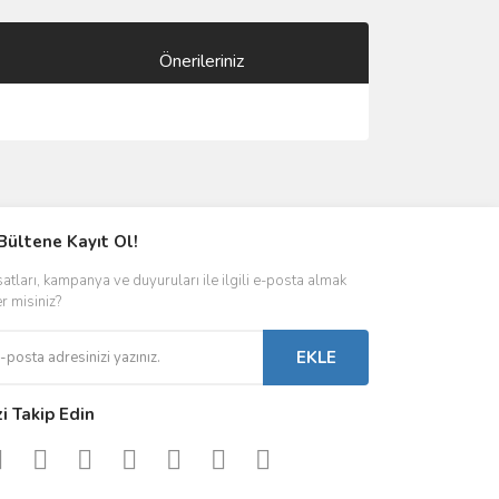
Önerileriniz
ımıza iletebilirsiniz.
Bültene Kayıt Ol!
satları, kampanya ve duyuruları ile ilgili e-posta almak
er misiniz?
EKLE
zi Takip Edin