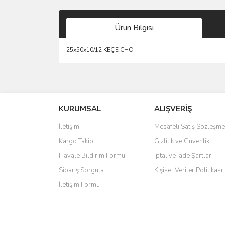
Ürün Bilgisi
25x50x10/12 KEÇE CHO
Bu ürünün fiyat bilgisi, resim, ürün açıklamalarında 
Görüş ve önerileriniz için teşekkür ederiz.
KURUMSAL
ALIŞVERİŞ
Ürün resmi kalitesiz, bozuk veya görüntülenemiyo
Ürün açıklamasında eksik bilgiler bulunuyor.
İletişim
Mesafeli Satış Sözleşme
Ürün bilgilerinde hatalar bulunuyor.
Kargo Takibi
Gizlilik ve Güvenlik
Ürün fiyatı diğer sitelerden daha pahalı.
Havale Bildirim Formu
İptal ve İade Şartları
Bu ürüne benzer farklı alternatifler olmalı.
Sipariş Sorgula
Kişisel Veriler Politikası
İletişim Formu