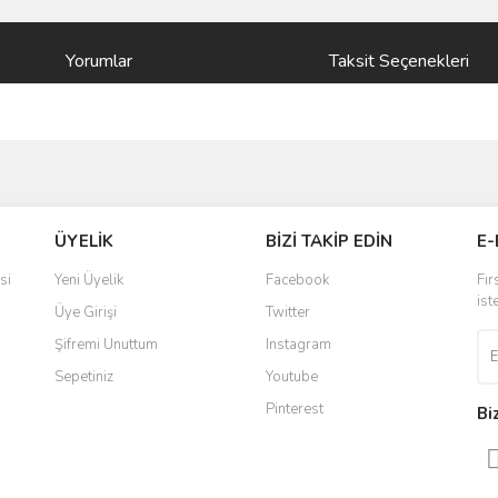
Yorumlar
Taksit Seçenekleri
ve diğer konularda yetersiz gördüğünüz noktaları öneri formunu kullanarak taraf
Bu ürüne ilk yorumu siz yapın!
ÜYELİK
BİZİ TAKİP EDİN
E-
r.
Yorum Yaz
si
Yeni Üyelik
Facebook
Fır
ist
Üye Girişi
Twitter
Şifremi Unuttum
Instagram
Sepetiniz
Youtube
Pinterest
Bi