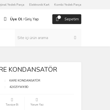
rjinal Yedek Parça
Elektronik Kart
Kombi Yedek Parça
Üye Ol
Giriş Yap
Sepetim
/
ARE KONDANSATÖR
KARE KONDANSATÖR
42JG5YWX9D
Tavsiye Et
Yorum Yaz