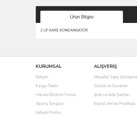
Ürün Bilgisi
2 UF KARE KONDANSATÖR
Bu ürünün fiyat bilgisi, resim, ürün açıklamalarında 
Görüş ve önerileriniz için teşekkür ederiz.
KURUMSAL
ALIŞVERİŞ
Ürün resmi kalitesiz, bozuk veya görüntülenemiyo
Ürün açıklamasında eksik bilgiler bulunuyor.
İletişim
Mesafeli Satış Sözleşme
Ürün bilgilerinde hatalar bulunuyor.
Kargo Takibi
Gizlilik ve Güvenlik
Ürün fiyatı diğer sitelerden daha pahalı.
Havale Bildirim Formu
İptal ve İade Şartları
Bu ürüne benzer farklı alternatifler olmalı.
Sipariş Sorgula
Kişisel Veriler Politikası
İletişim Formu