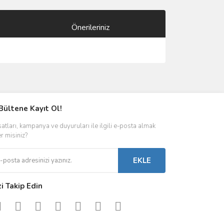
Önerileriniz
ımıza iletebilirsiniz.
Bültene Kayıt Ol!
satları, kampanya ve duyuruları ile ilgili e-posta almak
er misiniz?
EKLE
zi Takip Edin