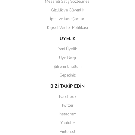
Mesafeli Satış Sözleşmesi
Gizlilik ve Güvenlik
İptal ve İade Şartları
Kişisel Veriler Politikası
Gönder
ÜYELİK
Yeni Üyelik
Üye Girişi
Şifremi Unuttum
Sepetiniz
BİZİ TAKİP EDİN
Facebook
Twitter
Instagram
Youtube
Pinterest