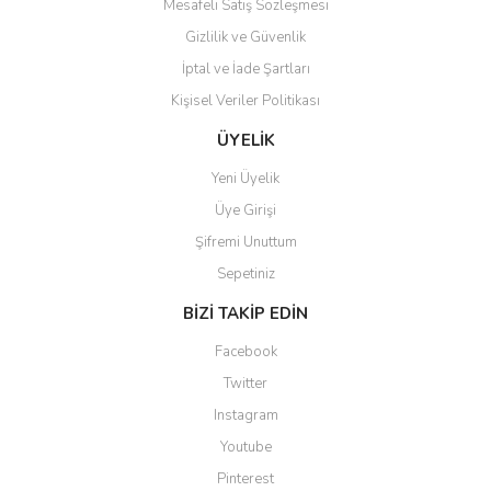
Mesafeli Satış Sözleşmesi
Gizlilik ve Güvenlik
İptal ve İade Şartları
Kişisel Veriler Politikası
Gönder
ÜYELİK
Yeni Üyelik
Üye Girişi
Şifremi Unuttum
Sepetiniz
BİZİ TAKİP EDİN
Facebook
Twitter
Instagram
Youtube
Pinterest